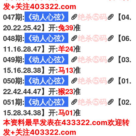
发+关注403322.com
047期:
《动人心弦》
🥖
绝杀⑤码
🥖【04.
20.22.25.42】开:
兔39
准
048期:
《动人心弦》
🥖
绝杀⑤码
🥖【06.
11.16.28.47】开:
羊24
准
049期:
《动人心弦》
🥖
绝杀⑤码
🥖【03.
15.16.28.38】开:
马13
准
050期:
《动人心弦》
🥖
绝杀⑤码
🥖【01.
22.42.44.47】开:
猴23
准
051期:
《动人心弦》
🥖
绝杀⑤码
🥖【02.
15.28.34.38】开:
马01
准
本资料最早发表在433322.com欢迎转
发+关注403322.com