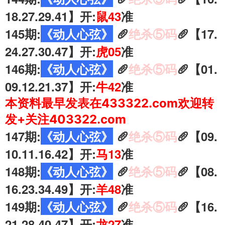
18.27.29.41】开:
鼠43
准
145期:
《动人心弦》
🥖
绝杀⑤码
🥖【17.
24.27.30.47】开:
虎05
准
146期:
《动人心弦》
🥖
绝杀⑤码
🥖【01.
09.12.21.37】开:
牛42
准
本资料最早发表在433322.com欢迎转
发+关注403322.com
147期:
《动人心弦》
🥖
绝杀⑤码
🥖【09.
10.11.16.42】开:
马13
准
148期:
《动人心弦》
🥖
绝杀⑤码
🥖【08.
16.23.34.49】开:
羊48
准
149期:
《动人心弦》
🥖
绝杀⑤码
🥖【16.
21.28.40.47】开:
龙27
准