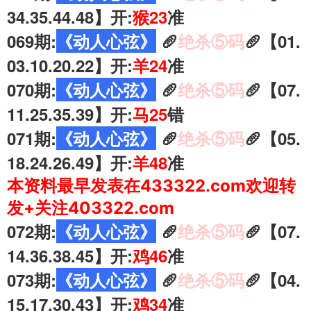
34.35.44.48】开:
猴23
准
069期:
《动人心弦》
🥖
绝杀⑤码
🥖【01.
03.10.20.22】开:
羊24
准
070期:
《动人心弦》
🥖
绝杀⑤码
🥖【07.
11.25.35.39】开:
马25
错
071期:
《动人心弦》
🥖
绝杀⑤码
🥖【05.
18.24.26.49】开:
羊48
准
本资料最早发表在433322.com欢迎转
发+关注403322.com
072期:
《动人心弦》
🥖
绝杀⑤码
🥖【07.
14.36.38.45】开:
鸡46
准
073期:
《动人心弦》
🥖
绝杀⑤码
🥖【04.
15.17.30.43】开:
鸡34
准